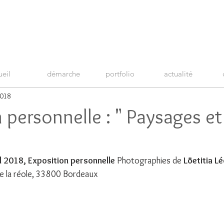
ueil
démarche
portfolio
actualité
2018
 personnelle : " Paysages et
l 2018, Exposition personnelle
 Photographies de 
Löetitia L
 la réole, 33800 Bordeaux