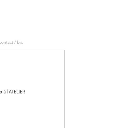
contact / bio
éo
 à l'ATELIER 