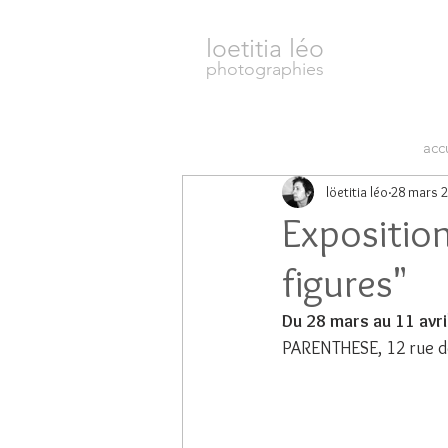
loetitia léo
photographies
acc
löetitia léo
28 mars 
Exposition
figures"
Du 28 mars au 11 avri
PARENTHESE, 12 rue de