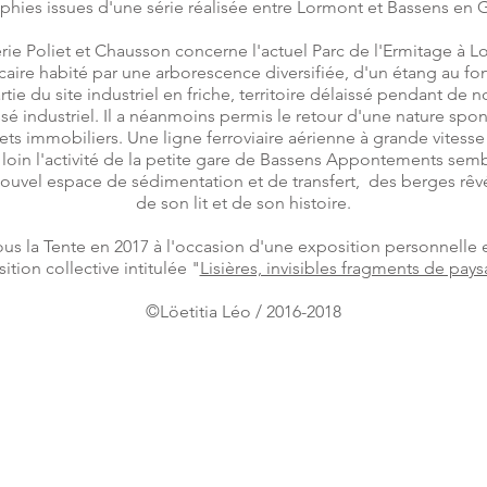
hies issues d'une série réalisée entre Lormont et Bassens en 
rie Poliet et Chausson concerne l'actuel Parc de l'Ermitage à Lo
aire habité par une arborescence diversifiée, d'un étang au f
artie du site industriel en friche, territoire délaissé pendant d
sé industriel. Il a néanmoins permis le retour d'une nature sp
ojets immobiliers. Une ligne ferroviaire aérienne à grande vitess
s loin l'activité de la petite gare de Bassens Appontements sem
nouvel espace de sédimentation et de transfert, des berges rê
de son lit et de son histoire.
ous la Tente en 2017 à l'occasion d'une exposition personnelle 
ition collective intitulée "
Lisières, invisibles fragments de pay
©Löetitia Léo / 2016-2018