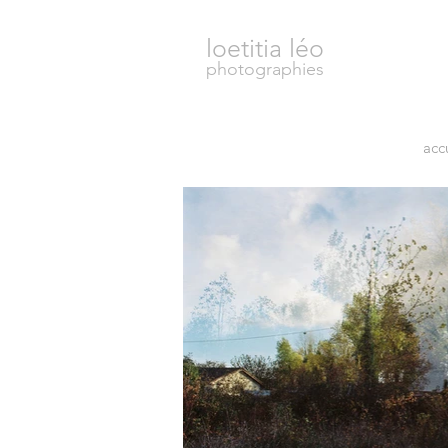
loetitia léo
photographies
acc