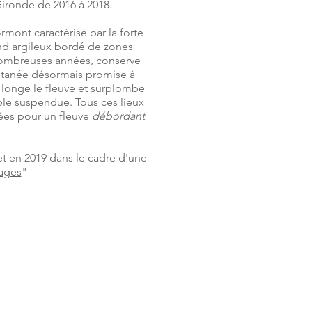
Gironde de 2016 à 2018.
rmont caractérisé par la forte
ond argileux bordé de zones
e nombreuses années, conserve
ontanée désormais promise à
e longe le fleuve et surplombe
ble suspendue. Tous ces lieux
vées pour un fleuve
débordant
et en 2019 dans le cadre d'une
sages
"