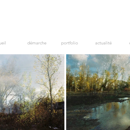
ueil
démarche
portfolio
actualité