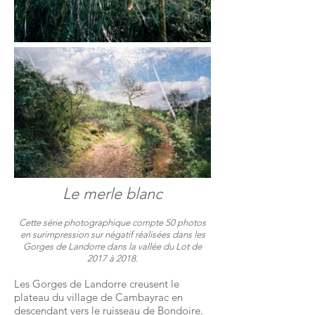
Le merle blanc
Cette série photographique compte 50 photos
en surimpression sur négatif réalisées dans les
Gorges de Landorre dans la vallée du Lot de
2017 à 2018.
Les Gorges de Landorre creusent le
plateau du village de Cambayrac en
descendant vers le ruisseau de Bondoire.