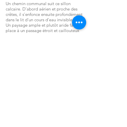
Un chemin communal suit ce sillon
calcaire. D'abord aérien et proche des
crêtes, il s'enfonce ensuite profondément
dans le lit d'un cours d'eau invisible.
Un paysage ample et plutôt aride fait
place à un passage étroit et caillouteux
ouvrant sur une arborescence sélective
composée majoritairement de buis.
Une lumière crépusculaire et froide éclaire
une végétation dense de petits arbres aux
branches moussues désertés par les
oiseaux.
Plus récemment, après le passage de la
pyrale et la destruction systématique des
buis, s'est tissé dans ce lieu déjà singulier
un réseau de fils de soie, comme
l'emprise croissante, silencieuse, d'un
charme mélancolique.
Mon exploration photographique de ce
chemin romantique fait suite à celles des
friches et des ruines autour des centres
urbains, dans mes projets antérieurs.