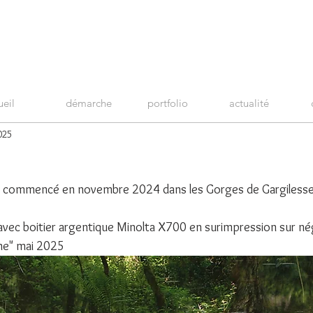
ueil
démarche
portfolio
actualité
025
e
e commencé en novembre 2024 dans les Gorges de Gargilesse
avec boitier argentique Minolta X700 en surimpression sur nég
ne" mai 2025