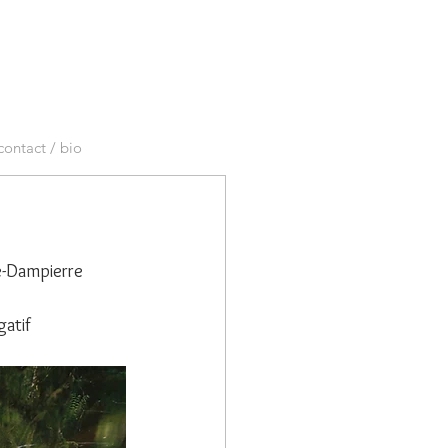
contact / bio
-Dampierre 
atif 