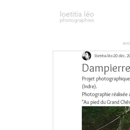
loetitia léo
photographies
acc
löetitia léo
20 déc. 2
Dampierr
Projet photographiqu
(Indre).
Photographie réalisée 
"Au pied du Grand Chê